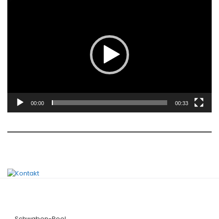
Video-
Player
00:00
00:33
Schwaben-Pool