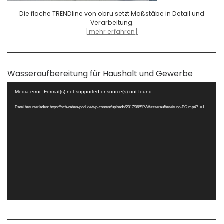
Die flache TRENDline von obru setzt Maßstäbe in Detail und
Verarbeitung.
[mehr erfahren]
Wasseraufbereitung für Haushalt und Gewerbe
Video-
Media error: Format(s) not supported or source(s) not found
Player
Datei herunterladen: https://schwaben-pool.de/wp-content/uploads/2017/06/SP-Wasseraufbereitung-PC.mp4?_=1